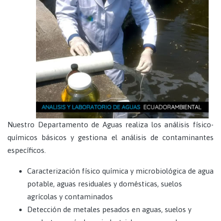
de PetrÃ³leo
• NitrÃ³geno Total
• SÃ³lidos Suspendidos
• OxÃ­geno Disuelto
Totales (SST)
SaturaciÃ³n
• Potencial de HidrÃ³geno
• SÃ³lidos Suspendidos
• Compuestos fenÃ³licos
Totales (SST)
• NÃ­quel Ni
• OxÃ­geno Disuelto
• Cianuro Total Cn
• Potencial de HidrÃ³geno
• Mercurio Total Hg
• Temperatura
• Plata Ag
Nuestro Departamento de Aguas realiza los análisis físico-
químicos básicos y gestiona el análisis de contaminantes
específicos.
Caracterización físico química y microbiológica de agua
potable, aguas residuales y domésticas, suelos
agrícolas y contaminados
Detección de metales pesados en aguas, suelos y