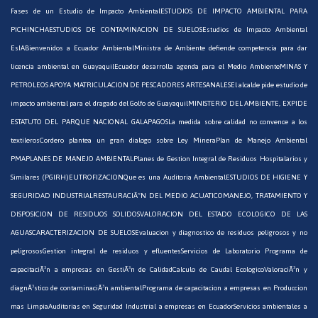
Fases de un Estudio de Impacto Ambiental
ESTUDIOS DE IMPACTO AMBIENTAL PARA
PICHINCHA
ESTUDIOS DE CONTAMINACION DE SUELOS
Estudios de Impacto Ambiental
EsIA
Bienvenidos a Ecuador Ambiental
Ministra de Ambiente defiende competencia para dar
licencia ambiental en Guayaquil
Ecuador desarrolla agenda para el Medio Ambiente
MINAS Y
PETROLEOS APOYA MATRICULACION DE PESCADORES ARTESANALES
El alcalde pide estudio de
impacto ambiental para el dragado del Golfo de Guayaquil
MINISTERIO DEL AMBIENTE, EXPIDE
ESTATUTO DEL PARQUE NACIONAL GALAPAGOS
La medida sobre calidad no convence a los
textileros
Cordero plantea un gran dialogo sobre Ley Minera
Plan de Manejo Ambiental
PMA
PLANES DE MANEJO AMBIENTAL
Planes de Gestion Integral de Residuos Hospitalarios y
Similares (PGIRH)
EUTROFIZACION
Que es una Auditoria Ambiental
ESTUDIOS DE HIGIENE Y
SEGURIDAD INDUSTRIAL
RESTAURACIÃ“N DEL MEDIO ACUATICO
MANEJO, TRATAMIENTO Y
DISPOSICION DE RESIDUOS SOLIDOS
VALORACION DEL ESTADO ECOLOGICO DE LAS
AGUAS
CARACTERIZACION DE SUELOS
Evaluacion y diagnostico de residuos peligrosos y no
peligrosos
Gestion integral de residuos y efluentes
Servicios de Laboratorio
Programa de
capacitaciÃ³n a empresas en GestiÃ³n de Calidad
Calculo de Caudal Ecologico
ValoraciÃ³n y
diagnÃ³stico de contaminaciÃ³n ambiental
Programa de capacitacion a empresas en Produccion
mas Limpia
Auditorias en Seguridad Industrial a empresas en Ecuador
Servicios ambientales a