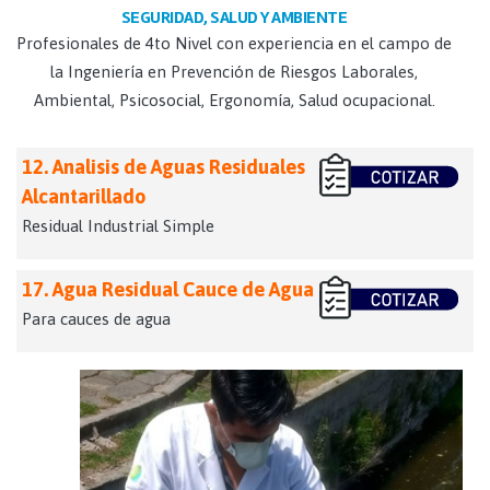
SEGURIDAD, SALUD Y AMBIENTE
Profesionales de 4to Nivel con experiencia en el campo de
la Ingeniería en Prevención de Riesgos Laborales,
Ambiental, Psicosocial, Ergonomía, Salud ocupacional.
12. Analisis de Aguas Residuales
Alcantarillado
Residual Industrial Simple
Ver Parametros
17. Agua Residual Cauce de Agua
• Aceites y Grasas
• Coliformes Fecales
Para cauces de agua
• Demanda BioquÃ­mica de
Ver Parametros
OxÃ­geno (DBO5)
• Aceites y Grasas
• Demanda QuÃ­mica de
• Demanda BioquÃ­mica de
OxÃ­geno (DQO)
OxÃ­geno (DBO5)
• Hidrocarburos Totales
• Hidrocarburos Totales
de PetrÃ³leo