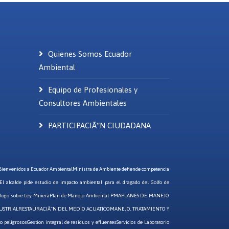
Quienes Somos Ecuador
Ambiental
Equipo de Profesionales y
Consultores Ambientales
PARTICIPACIÃ“N CIUDADANA
Bienvenidos a Ecuador Ambiental
Ministra de Ambiente defiende competencia
El alcalde pide estudio de impacto ambiental para el dragado del Golfo de
alogo sobre Ley Minera
Plan de Manejo Ambiental PMA
PLANES DE MANEJO
USTRIAL
RESTAURACIÃ“N DEL MEDIO ACUATICO
MANEJO, TRATAMIENTO Y
o peligrosos
Gestion integral de residuos y efluentes
Servicios de Laboratorio