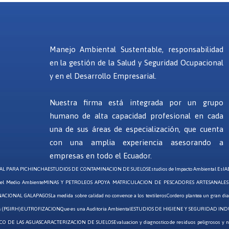
Manejo Ambiental Sustentable, responsabilidad
en la gestión de la Salud y Seguridad Ocupacional
y en el Desarrollo Empresarial.
Nuestra firma está integrada por un grupo
humano de alta capacidad profesional en cada
una de sus áreas de especialización, que cuenta
con una amplia experiencia asesorando a
empresas en todo el Ecuador.
AL PARA PICHINCHA
ESTUDIOS DE CONTAMINACION DE SUELOS
Estudios de Impacto Ambiental EsIA
 el Medio Ambiente
MINAS Y PETROLEOS APOYA MATRICULACION DE PESCADORES ARTESANALES
NACIONAL GALAPAGOS
La medida sobre calidad no convence a los textileros
Cordero plantea un gran di
es (PGIRH)
EUTROFIZACION
Que es una Auditoria Ambiental
ESTUDIOS DE HIGIENE Y SEGURIDAD IND
CO DE LAS AGUAS
CARACTERIZACION DE SUELOS
Evaluacion y diagnostico de residuos peligrosos y n