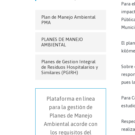
Para e
impact
Plan de Manejo Ambiental
Públic
PMA
Munici
PLANES DE MANEJO
El pla
AMBIENTAL
kilóme
Planes de Gestion Integral
Sobre 
de Residuos Hospitalarios y
Similares (PGIRH)
respon
pues la
Para C
Plataforma en línea
estudi
para la gestión de
Planes de Manejo
Respec
Ambiental acorde con
realiz
los requisitos del