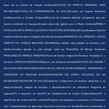
Fases de un Estudio de Impacto Ambiental
ESTUDIOS DE IMPACTO AMBIENTAL PARA
PICHINCHA
ESTUDIOS DE CONTAMINACION DE SUELOS
Estudios de Impacto Ambiental
EsIA
Bienvenidos a Ecuador Ambiental
Ministra de Ambiente defiende competencia para dar
licencia ambiental en Guayaquil
Ecuador desarrolla agenda para el Medio Ambiente
MINAS Y
PETROLEOS APOYA MATRICULACION DE PESCADORES ARTESANALES
El alcalde pide estudio de
impacto ambiental para el dragado del Golfo de Guayaquil
MINISTERIO DEL AMBIENTE, EXPIDE
ESTATUTO DEL PARQUE NACIONAL GALAPAGOS
La medida sobre calidad no convence a los
textileros
Cordero plantea un gran dialogo sobre Ley Minera
Plan de Manejo Ambiental
PMA
PLANES DE MANEJO AMBIENTAL
Planes de Gestion Integral de Residuos Hospitalarios y
Similares (PGIRH)
EUTROFIZACION
Que es una Auditoria Ambiental
ESTUDIOS DE HIGIENE Y
SEGURIDAD INDUSTRIAL
RESTAURACIÃ“N DEL MEDIO ACUATICO
MANEJO, TRATAMIENTO Y
DISPOSICION DE RESIDUOS SOLIDOS
VALORACION DEL ESTADO ECOLOGICO DE LAS
AGUAS
CARACTERIZACION DE SUELOS
Evaluacion y diagnostico de residuos peligrosos y no
peligrosos
Gestion integral de residuos y efluentes
Servicios de Laboratorio
Programa de
capacitaciÃ³n a empresas en GestiÃ³n de Calidad
Calculo de Caudal Ecologico
ValoraciÃ³n y
diagnÃ³stico de contaminaciÃ³n ambiental
Programa de capacitacion a empresas en Produccion
mas Limpia
Auditorias en Seguridad Industrial a empresas en Ecuador
Servicios ambientales a