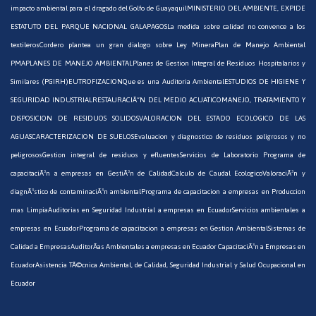
impacto ambiental para el dragado del Golfo de Guayaquil
MINISTERIO DEL AMBIENTE, EXPIDE
ESTATUTO DEL PARQUE NACIONAL GALAPAGOS
La medida sobre calidad no convence a los
textileros
Cordero plantea un gran dialogo sobre Ley Minera
Plan de Manejo Ambiental
PMA
PLANES DE MANEJO AMBIENTAL
Planes de Gestion Integral de Residuos Hospitalarios y
Similares (PGIRH)
EUTROFIZACION
Que es una Auditoria Ambiental
ESTUDIOS DE HIGIENE Y
SEGURIDAD INDUSTRIAL
RESTAURACIÃ“N DEL MEDIO ACUATICO
MANEJO, TRATAMIENTO Y
DISPOSICION DE RESIDUOS SOLIDOS
VALORACION DEL ESTADO ECOLOGICO DE LAS
AGUAS
CARACTERIZACION DE SUELOS
Evaluacion y diagnostico de residuos peligrosos y no
peligrosos
Gestion integral de residuos y efluentes
Servicios de Laboratorio
Programa de
capacitaciÃ³n a empresas en GestiÃ³n de Calidad
Calculo de Caudal Ecologico
ValoraciÃ³n y
diagnÃ³stico de contaminaciÃ³n ambiental
Programa de capacitacion a empresas en Produccion
mas Limpia
Auditorias en Seguridad Industrial a empresas en Ecuador
Servicios ambientales a
empresas en Ecuador
Programa de capacitacion a empresas en Gestion Ambiental
Sistemas de
Calidad a Empresas
AuditorÃ­as Ambientales a empresas en Ecuador
CapacitaciÃ³n a Empresas en
Ecuador
Asistencia TÃ©cnica Ambiental, de Calidad, Seguridad Industrial y Salud Ocupacional en
Ecuador