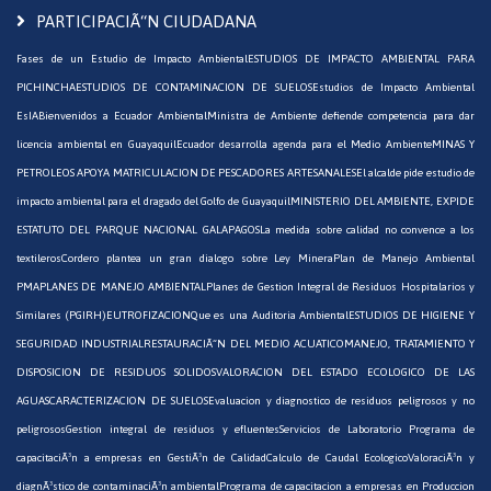
PARTICIPACIÃ“N CIUDADANA
Fases de un Estudio de Impacto Ambiental
ESTUDIOS DE IMPACTO AMBIENTAL PARA
PICHINCHA
ESTUDIOS DE CONTAMINACION DE SUELOS
Estudios de Impacto Ambiental
EsIA
Bienvenidos a Ecuador Ambiental
Ministra de Ambiente defiende competencia para dar
licencia ambiental en Guayaquil
Ecuador desarrolla agenda para el Medio Ambiente
MINAS Y
PETROLEOS APOYA MATRICULACION DE PESCADORES ARTESANALES
El alcalde pide estudio de
impacto ambiental para el dragado del Golfo de Guayaquil
MINISTERIO DEL AMBIENTE, EXPIDE
ESTATUTO DEL PARQUE NACIONAL GALAPAGOS
La medida sobre calidad no convence a los
textileros
Cordero plantea un gran dialogo sobre Ley Minera
Plan de Manejo Ambiental
PMA
PLANES DE MANEJO AMBIENTAL
Planes de Gestion Integral de Residuos Hospitalarios y
Similares (PGIRH)
EUTROFIZACION
Que es una Auditoria Ambiental
ESTUDIOS DE HIGIENE Y
SEGURIDAD INDUSTRIAL
RESTAURACIÃ“N DEL MEDIO ACUATICO
MANEJO, TRATAMIENTO Y
DISPOSICION DE RESIDUOS SOLIDOS
VALORACION DEL ESTADO ECOLOGICO DE LAS
AGUAS
CARACTERIZACION DE SUELOS
Evaluacion y diagnostico de residuos peligrosos y no
peligrosos
Gestion integral de residuos y efluentes
Servicios de Laboratorio
Programa de
capacitaciÃ³n a empresas en GestiÃ³n de Calidad
Calculo de Caudal Ecologico
ValoraciÃ³n y
diagnÃ³stico de contaminaciÃ³n ambiental
Programa de capacitacion a empresas en Produccion