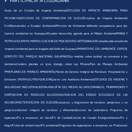
PARTICIPACIÃ“N CIUDADANA
Fases de un Estudio de Impacto Ambiental
ESTUDIOS DE IMPACTO AMBIENTAL PARA
PICHINCHA
ESTUDIOS DE CONTAMINACION DE SUELOS
Estudios de Impacto Ambiental
EsIA
Bienvenidos a Ecuador Ambiental
Ministra de Ambiente defiende competencia para dar
licencia ambiental en Guayaquil
Ecuador desarrolla agenda para el Medio Ambiente
MINAS Y
PETROLEOS APOYA MATRICULACION DE PESCADORES ARTESANALES
El alcalde pide estudio de
impacto ambiental para el dragado del Golfo de Guayaquil
MINISTERIO DEL AMBIENTE, EXPIDE
ESTATUTO DEL PARQUE NACIONAL GALAPAGOS
La medida sobre calidad no convence a los
textileros
Cordero plantea un gran dialogo sobre Ley Minera
Plan de Manejo Ambiental
PMA
PLANES DE MANEJO AMBIENTAL
Planes de Gestion Integral de Residuos Hospitalarios y
Similares (PGIRH)
EUTROFIZACION
Que es una Auditoria Ambiental
ESTUDIOS DE HIGIENE Y
SEGURIDAD INDUSTRIAL
RESTAURACIÃ“N DEL MEDIO ACUATICO
MANEJO, TRATAMIENTO Y
DISPOSICION DE RESIDUOS SOLIDOS
VALORACION DEL ESTADO ECOLOGICO DE LAS
AGUAS
CARACTERIZACION DE SUELOS
Evaluacion y diagnostico de residuos peligrosos y no
peligrosos
Gestion integral de residuos y efluentes
Servicios de Laboratorio
Programa de
capacitaciÃ³n a empresas en GestiÃ³n de Calidad
Calculo de Caudal Ecologico
ValoraciÃ³n y
diagnÃ³stico de contaminaciÃ³n ambiental
Programa de capacitacion a empresas en Produccion